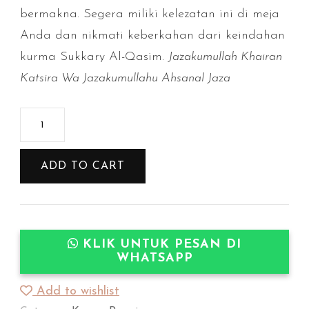
bermakna. Segera miliki kelezatan ini di meja
Anda dan nikmati keberkahan dari keindahan
kurma Sukkary Al-Qasim.
Jazakumullah Khairan
Katsira Wa Jazakumullahu Ahsanal Jaza
Kurma
Sukkary
Syifa
ADD TO CART
Dates
500gr
(Kemasan
KLIK UNTUK PESAN DI
Thinwall)
WHATSAPP
quantity
Add to wishlist