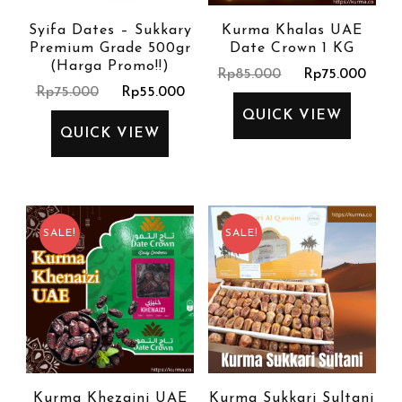
Syifa Dates – Sukkary
Kurma Khalas UAE
Premium Grade 500gr
Date Crown 1 KG
(Harga Promo!!)
Rp
85.000
Rp
75.000
Rp
75.000
Rp
55.000
QUICK VIEW
QUICK VIEW
SALE!
SALE!
Kurma Khezaini UAE
Kurma Sukkari Sultani