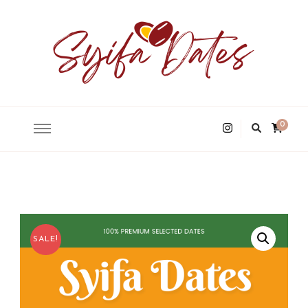
Syifa Dates Premium
0
SALE!