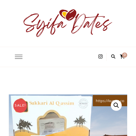
Syifa Dates Premium
0
SALE!