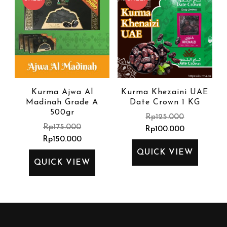
Kurma Ajwa Al
Kurma Khezaini UAE
Madinah Grade A
Date Crown 1 KG
500gr
Rp
125.000
Rp
175.000
Rp
100.000
Rp
150.000
QUICK VIEW
QUICK VIEW