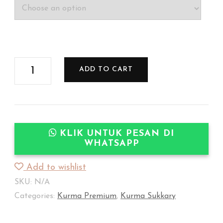
Kurma
ADD TO CART
Sukkari
Sultani
Premium
quantity
KLIK UNTUK PESAN DI
WHATSAPP
Add to wishlist
SKU:
N/A
Categories:
Kurma Premium
,
Kurma Sukkary