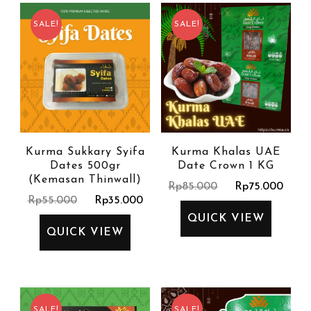
SALE!
SALE!
Kurma Sukkary Syifa
Kurma Khalas UAE
Dates 500gr
Date Crown 1 KG
(Kemasan Thinwall)
Rp
85.000
Rp
75.000
Rp
55.000
Rp
35.000
QUICK VIEW
QUICK VIEW
SALE!
SALE!