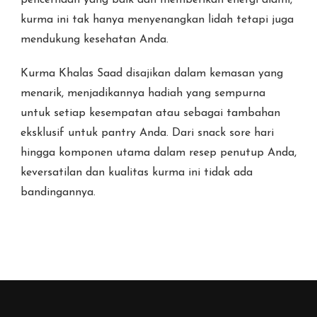
pencernaan yang baik dan memberikan energi alami,
kurma ini tak hanya menyenangkan lidah tetapi juga
mendukung kesehatan Anda.
Kurma Khalas Saad disajikan dalam kemasan yang
menarik, menjadikannya hadiah yang sempurna
untuk setiap kesempatan atau sebagai tambahan
eksklusif untuk pantry Anda. Dari snack sore hari
hingga komponen utama dalam resep penutup Anda,
keversatilan dan kualitas kurma ini tidak ada
bandingannya.