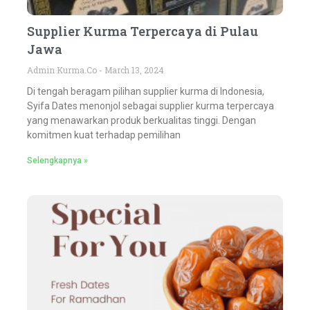
Supplier Kurma Terpercaya di Pulau
Jawa
Admin Kurma.Co
March 13, 2024
Di tengah beragam pilihan supplier kurma di Indonesia,
Syifa Dates menonjol sebagai supplier kurma terpercaya
yang menawarkan produk berkualitas tinggi. Dengan
komitmen kuat terhadap pemilihan
Selengkapnya »