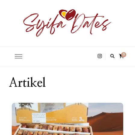
Syifa Dates Premium
0
Artikel