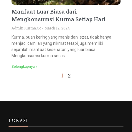
Manfaat Luar Biasa dari
Mengkonsumsi Kurma Setiap Hari
Admin Kurma.Co
March 12, 2024
Kurma, buah kering yang manis dan lezat, tidak hanya
menjadi camilan yang nikmat tetapi juga memiliki
sejumlah manfaat kesehatan yang luar biasa.
Mengkonsumsi kurma secara
Selengkapnya »
1
2
LOKASI